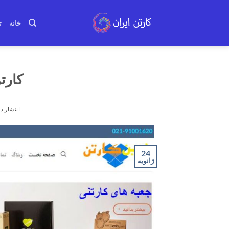
Ski
t
خانه
ت
conten
کارت
انتشار در
24
ژانویه